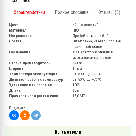
менеджера.
Характеристики
Полное описание
Отзывы (0)
Цвет
Желто-зеленый
Материал
ПВХ
Напряжение
Пробой не менее 6 кВ
Состав
ПВХ-плёнка, клеевой слой на
резиновой основе
Назначение
Для электроизоляции и
маркировки проводов
Страна-производитель
Китай
Ширина
15 мм
Температура эксплуатации
от -50°С до +70°С
Диапазон рабочих температур
от -50°С до +70°С
Удлинение при разрыве
190%
Длина
20 м
Прочность при растяжении
15,0 МПа
Поделиться:
Вы смотрели