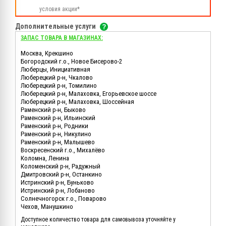
условия акции*
Дополнительные услуги
ЗАПАС ТОВАРА В МАГАЗИНАХ:
Москва, Крекшино
Богородский г.о., Новое Бисерово-2
Люберцы, Инициативная
Люберецкий р-н, Чкалово
Люберецкий р-н, Томилино
Люберецкий р-н, Малаховка, Егорьевское шоссе
Люберецкий р-н, Малаховка, Шоссейная
Раменский р-н, Быково
Раменский р-н, Ильинский
Раменский р-н, Родники
Раменский р-н, Никулино
Раменский р-н, Малышево
Воскресенский г.о., Михалёво
Коломна, Ленина
Коломенский р-н, Радужный
Дмитровский р-н, Останкино
Истринский р-н, Буньково
Истринский р-н, Лобаново
Солнечногорск г.о., Поварово
Чехов, Манушкино
Доступное количество товара для самовывоза уточняйте у