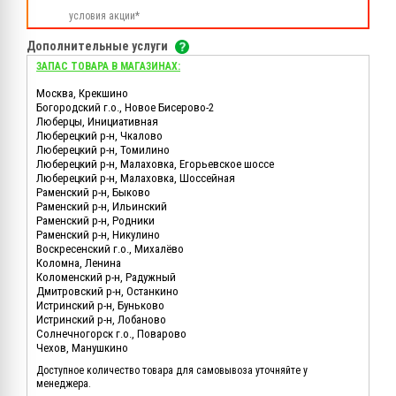
условия акции*
Дополнительные услуги
ЗАПАС ТОВАРА В МАГАЗИНАХ:
Москва, Крекшино
Богородский г.о., Новое Бисерово-2
Люберцы, Инициативная
Люберецкий р-н, Чкалово
Люберецкий р-н, Томилино
Люберецкий р-н, Малаховка, Егорьевское шоссе
Люберецкий р-н, Малаховка, Шоссейная
Раменский р-н, Быково
Раменский р-н, Ильинский
Раменский р-н, Родники
Раменский р-н, Никулино
Воскресенский г.о., Михалёво
Коломна, Ленина
Коломенский р-н, Радужный
Дмитровский р-н, Останкино
Истринский р-н, Буньково
Истринский р-н, Лобаново
Солнечногорск г.о., Поварово
Чехов, Манушкино
Доступное количество товара для самовывоза уточняйте у
менеджера.