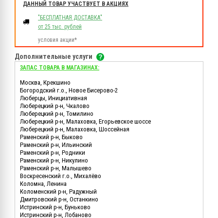
ДАННЫЙ ТОВАР УЧАСТВУЕТ В АКЦИЯХ
"БЕСПЛАТНАЯ ДОСТАВКА"
от 25 тыс. рублей
условия акции*
Дополнительные услуги
ЗАПАС ТОВАРА В МАГАЗИНАХ:
Москва, Крекшино
Богородский г.о., Новое Бисерово-2
Люберцы, Инициативная
Люберецкий р-н, Чкалово
Люберецкий р-н, Томилино
Люберецкий р-н, Малаховка, Егорьевское шоссе
Люберецкий р-н, Малаховка, Шоссейная
Раменский р-н, Быково
Раменский р-н, Ильинский
Раменский р-н, Родники
Раменский р-н, Никулино
Раменский р-н, Малышево
Воскресенский г.о., Михалёво
Коломна, Ленина
Коломенский р-н, Радужный
Дмитровский р-н, Останкино
Истринский р-н, Буньково
Истринский р-н, Лобаново