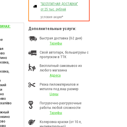
"БЕСПЛАТНАЯ ДОСТАВКА"
от 25 тыс. рублей
условия акции*
ЗИНАХ:
Дополнительные услуги:
Быстрая доставка (0-2 дня)
ое
Тарифы
ая
Свой автопарк, большегрузы с
ово
пропуском в ТТК
лино
ховка,
Бесплатный самовывоз из
любого магазина
ховка,
Адреса
о
Резка пиломатериалов и
ский
металла под ваш размер
ки
ино
Цены
шево
ихалёво
Погрузочно-разгрузочные
работы любой сложности
дужный
Тарифы
анкино
ково
Колеровка краски (от 10 л,
ново
индивидуально)