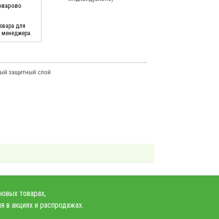
Поварово
товара для
у менеджера.
ный защитный слой
новых товарах,
я в акциях и распродажах.