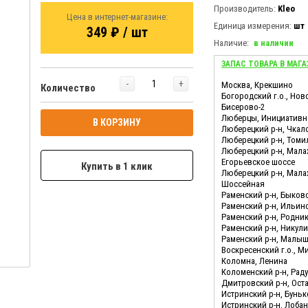
Производитель:
Kleo
Цена в интернет-магазине:
Единица измерения:
шт
349 ₽ / шт
Наличие:
в наличии
ЗАПАС ТОВАРА В МАГА
-
+
Москва, Крекшино
Количество
Богородский г.о., Нов
Бисерово-2
Люберцы, Инициативн
В КОРЗИНУ
Люберецкий р-н, Чкал
Люберецкий р-н, Томи
Люберецкий р-н, Мала
Егорьевское шоссе
Купить в 1 клик
Люберецкий р-н, Мала
Шоссейная
Раменский р-н, Быков
Раменский р-н, Ильин
Раменский р-н, Родни
Раменский р-н, Никул
Раменский р-н, Малы
Воскресенский г.о., М
Коломна, Ленина
Коломенский р-н, Ра
Дмитровский р-н, Ост
Истринский р-н, Бунь
Истринский р-н, Лоба