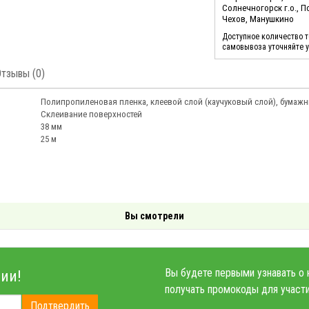
Солнечногорск г.о., 
Чехов, Манушкино
Доступное количество 
самовывоза уточняйте 
Отзывы (0)
Полипропиленовая пленка, клеевой слой (каучуковый слой), бумаж
Склеивание поверхностей
38 мм
25 м
Вы смотрели
Вы будете первыми узнавать о 
ии!
получать промокоды для участи
Подтвердить