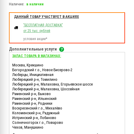
Наличие:
в наличии
ДАННЫЙ ТОВАР УЧАСТВУЕТ В АКЦИЯХ
"БЕСПЛАТНАЯ ДОСТАВКА"
от 25 тыс. рублей
условия акции*
Дополнительные услуги
ЗАПАС ТОВАРА В МАГАЗИНАХ:
Москва, Крекшино
Богородский г.о., Новое Бисерово-2
Люберцы, Инициативная
Люберецкий р-н, Томилино
Люберецкий р-н, Малаховка, Егорьевское шоссе
Люберецкий р-н, Малаховка, Шоссейная
Раменский р-н, Быково
Раменский р-н, Ильинский
Раменский р-н, Родники
Воскресенский г.о., Михалёво
Коломенский р-н, Радужный
Истринский р-н, Лобаново
Солнечногорск г.о., Поварово
Чехов, Манушкино