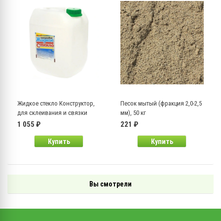
Жидкое стекло Конструктор,
Песок мытый (фракция 2,0-2,5
для склеивания и связки
мм), 50 кг
строительных материалов, 15
1 055 ₽
221 ₽
кг
Купить
Купить
Вы смотрели