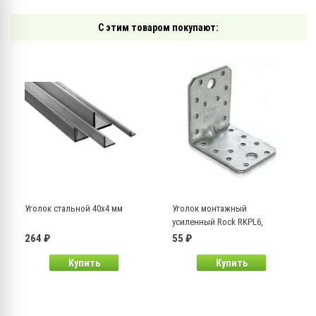
С этим товаром покупают:
Уголок стальной 40х4 мм
Уголок монтажный
усиленный Rock RKPL6,
60х60х45 мм
264 ₽
55 ₽
Купить
Купить