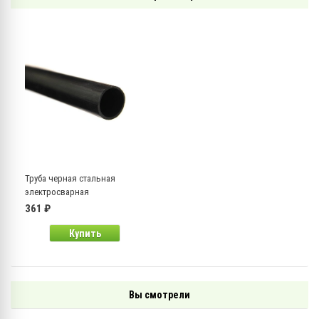
Труба черная стальная
электросварная
прямошовная 57х3,0 мм,
361 ₽
ГОСТ 10704-91
Купить
Вы смотрели