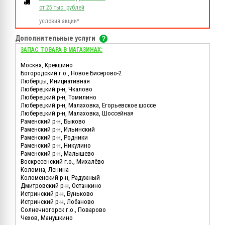
от 25 тыс. рублей
условия акции*
Дополнительные услуги
ЗАПАС ТОВАРА В МАГАЗИНАХ:
Москва, Крекшино
Богородский г.о., Новое Бисерово-2
Люберцы, Инициативная
Люберецкий р-н, Чкалово
Люберецкий р-н, Томилино
Люберецкий р-н, Малаховка, Егорьевское шоссе
Люберецкий р-н, Малаховка, Шоссейная
Раменский р-н, Быково
Раменский р-н, Ильинский
Раменский р-н, Родники
Раменский р-н, Никулино
Раменский р-н, Малышево
Воскресенский г.о., Михалёво
Коломна, Ленина
Коломенский р-н, Радужный
Дмитровский р-н, Останкино
Истринский р-н, Буньково
Истринский р-н, Лобаново
Солнечногорск г.о., Поварово
Чехов, Манушкино