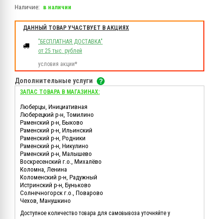
Наличие:
в наличии
ДАННЫЙ ТОВАР УЧАСТВУЕТ В АКЦИЯХ
"БЕСПЛАТНАЯ ДОСТАВКА"
от 25 тыс. рублей
условия акции*
Дополнительные услуги
ЗАПАС ТОВАРА В МАГАЗИНАХ:
Люберцы, Инициативная
Люберецкий р-н, Томилино
Раменский р-н, Быково
Раменский р-н, Ильинский
Раменский р-н, Родники
Раменский р-н, Никулино
Раменский р-н, Малышево
Воскресенский г.о., Михалёво
Коломна, Ленина
Коломенский р-н, Радужный
Истринский р-н, Буньково
Солнечногорск г.о., Поварово
Чехов, Манушкино
Доступное количество товара для самовывоза уточняйте у