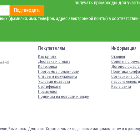
получать промокоды для участи
Подтвердить
ных (фамилия, имя, телефон, адрес электронной почты) в соответствии
Покупателям
Информация
Как купить
Отзывы
ощади
Доставка и оплата
Советы по ремо
Колеровка
Договор-оферта
Программа лояльности
Политика конфи
Оптовым покупателям
Согласие на обр
Условия возврата
персональных 
Сертификаты
Карта сайта
Прайс-лист
Подписка на новости и акции
омне, Раменском, Дмитрове.
Строительные и отделочные материалы оптом и в розниц