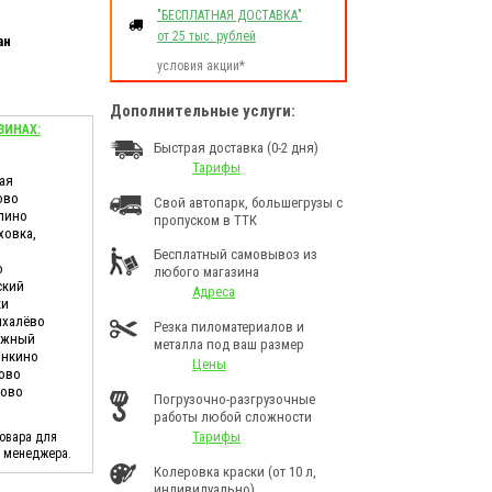
"БЕСПЛАТНАЯ ДОСТАВКА"
от 25 тыс. рублей
ан
условия акции*
Дополнительные услуги:
ЗИНАХ:
Быстрая доставка (0-2 дня)
Тарифы
ая
ово
Свой автопарк, большегрузы с
лино
пропуском в ТТК
ховка,
Бесплатный самовывоз из
о
любого магазина
ский
Адреса
ки
ихалёво
Резка пиломатериалов и
дужный
металла под ваш размер
анкино
Цены
ково
ново
Погрузочно-разгрузочные
работы любой сложности
Тарифы
товара для
у менеджера.
Колеровка краски (от 10 л,
индивидуально)