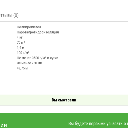
Отзывы (0)
Полипропилен
Пароветрогидроизоляция
4 кг
70 м²
1,6 м
100 г/м²
Не менее 3500 г/м² в сутки
не менее 250 мм
43,75 м
Вы смотрели
Вы будете первыми узнавать о 
ии!