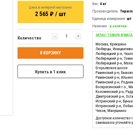
Вес:
4 кг
Цена в интернет-магазине:
Производитель:
Терасп
2 565 ₽ / шт
Единица измерения:
шт
Наличие:
в наличии
ЗАПАС ТОВАРА В МАГА
-
+
Количество
Москва, Крекшино
Люберцы, Инициативн
В КОРЗИНУ
Люберецкий р-н, Чкал
Люберецкий р-н, Томи
Люберецкий р-н, Мала
Егорьевское шоссе
Купить в 1 клик
Раменский р-н, Быков
Раменский р-н, Ильин
Раменский р-н, Родни
Воскресенский г.о., М
Коломенский р-н, Ра
Дмитровский р-н, Ост
Истринский р-н, Бунь
Истринский р-н, Лоба
Чехов, Манушкино
Доступное количество 
самовывоза уточняйте 