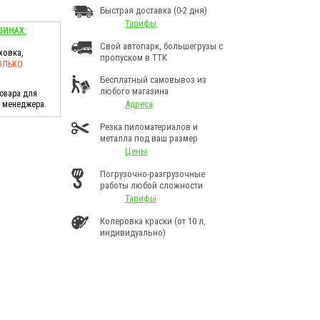
Быстрая доставка (0-2 дня)
Тарифы
ЗИНАХ:
Свой автопарк, большегрузы с
ховка,
пропуском в ТТК
ОЛЬКО
Бесплатный самовывоз из
любого магазина
товара для
Адреса
у менеджера.
Резка пиломатериалов и
металла под ваш размер
Цены
Погрузочно-разгрузочные
работы любой сложности
Тарифы
Колеровка краски (от 10 л,
индивидуально)