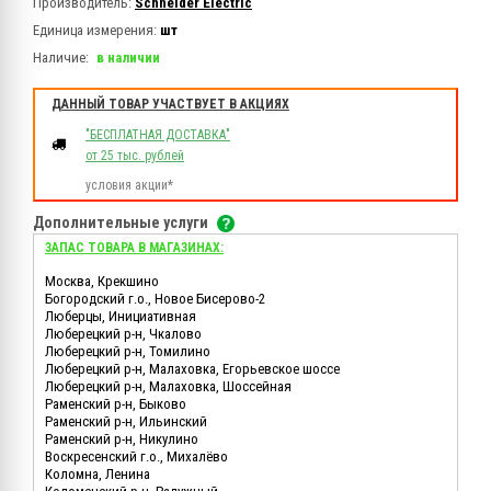
Производитель:
Schneider Electric
Единица измерения:
шт
Наличие:
в наличии
ДАННЫЙ ТОВАР УЧАСТВУЕТ В АКЦИЯХ
"БЕСПЛАТНАЯ ДОСТАВКА"
от 25 тыс. рублей
условия акции*
Дополнительные услуги
ЗАПАС ТОВАРА В МАГАЗИНАХ:
Москва, Крекшино
Богородский г.о., Новое Бисерово-2
Люберцы, Инициативная
Люберецкий р-н, Чкалово
Люберецкий р-н, Томилино
Люберецкий р-н, Малаховка, Егорьевское шоссе
Люберецкий р-н, Малаховка, Шоссейная
Раменский р-н, Быково
Раменский р-н, Ильинский
Раменский р-н, Никулино
Воскресенский г.о., Михалёво
Коломна, Ленина