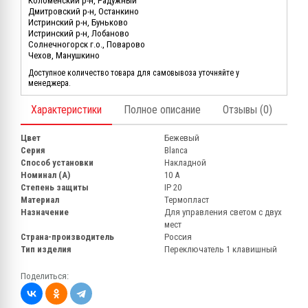
Коломенский р-н, Радужный
Дмитровский р-н, Останкино
Истринский р-н, Буньково
Истринский р-н, Лобаново
Солнечногорск г.о., Поварово
Чехов, Манушкино
Доступное количество товара для самовывоза уточняйте у
менеджера.
Характеристики
Полное описание
Отзывы (0)
Цвет
Бежевый
Серия
Blanca
Способ установки
Накладной
Номинал (А)
10 А
Степень защиты
IP 20
Материал
Термопласт
Назначение
Для управления светом с двух
мест
Страна-производитель
Россия
Тип изделия
Переключатель 1 клавишный
Поделиться: