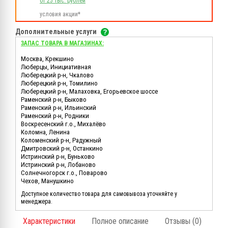
от 25 тыс. рублей
условия акции*
Дополнительные услуги
ЗАПАС ТОВАРА В МАГАЗИНАХ:
Москва, Крекшино
Люберцы, Инициативная
Люберецкий р-н, Чкалово
Люберецкий р-н, Томилино
Люберецкий р-н, Малаховка, Егорьевское шоссе
Раменский р-н, Быково
Раменский р-н, Ильинский
Раменский р-н, Родники
Воскресенский г.о., Михалёво
Коломна, Ленина
Коломенский р-н, Радужный
Дмитровский р-н, Останкино
Истринский р-н, Буньково
Истринский р-н, Лобаново
Солнечногорск г.о., Поварово
Чехов, Манушкино
Доступное количество товара для самовывоза уточняйте у
менеджера.
Характеристики
Полное описание
Отзывы (0)