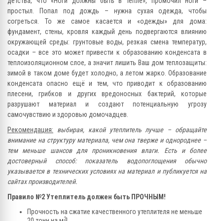
детства, что «Ноги должны быть в тепле», промочил ноги –
простыл. Попал под дождь – нужна сухая одежда, чтобы
согреться. То же самое касается и «одежды» для дома:
фундамент, стены, кровля каждый день подвергаются влиянию
окружающей среды: грунтовые воды, резкая смена температур,
осадки – все это может привести к образованию конденсата в
теплоизоляционном слое, а значит лишить Ваш дом теплозащиты:
зимой в таком доме будет холодно, а летом жарко. Образование
конденсата опасно ещё и тем, что приводит к образованию
плесени, грибков и других вредоносных бактерий, которые
разрушают материал и создают потенциальную угрозу
самочувствию и здоровью домочадцев.
Рекомендация:
выбирая, какой утеплитель лучше – обращайте
внимание на структуру материала, чем она тверже и однороднее –
тем меньше шансов для проникновения влаги. Есть и более
достоверный способ: показатель водопоглощения обычно
указывается в технических условиях на материал и публикуется на
сайтах производителей.
Правило №2 Утеплитель должен быть ПРОЧНЫМ!
Прочность на сжатие качественного утеплителя не меньше
2
20 тонн на м
!