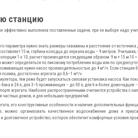
.
ую станцию
ия эффективно выполняла поставленные задачи, при ее выборе надо уч
ого параметра нужно знать размеры скважины и расстояние от источника 
составляет 15 м, глубина колодца до зеркала воды – 9 метров. Учитывая,
порции 1 к 10, расчет производится следующим образом: 9 м + 15 м:10 = 
ка может определяться по пиковому потреблению воды или по среднесуто
проживающих нужен насос производительностью до 4 м³/ч. Если станция б
 полива, достаточно агрегата до 0,6–1 м³/ч.
улятора, тем реже будет запускаться силовая установка насоса. Как пок
бака в 24 л, для 3–5 проживающих – до 50 л, для 6 и более домочадцев –
спорте агрегата. Наиболее распространенными считаются устройства с нап
 частных домов, и для небольших предприятий.
егата, его конструктивные особенности и наличие дополнительных функци
е, можно организовать качественное водоснабжение дома и приуса
 и долговечное устройство, которое обеспечит комфортные условия про