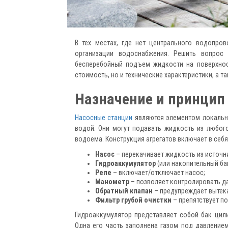
В тех местах, где нет центрального водопро
организации водоснабжения. Решить вопро
бесперебойный подъем жидкости на поверхност
стоимость, но и технические характеристики, а т
Назначение и принцип
Насосные станции
являются элементом локальн
водой. Они могут подавать жидкость из любого
водоема. Конструкция агрегатов включает в себ
Насос
– перекачивает жидкость из источн
Гидроаккумулятор
(или накопительный ба
Реле
– включает/отключает насос;
Манометр
– позволяет контролировать да
Обратный клапан
– предупреждает вытека
Фильтр грубой очистки
– препятствует по
Гидроаккумулятор представляет собой бак цил
Одна его часть заполнена газом под давление