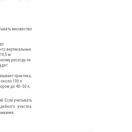
итывать множество
до
 что вертикальные
10,5 м.
чному расходу на
удет
азывает практика,
 около 100 л.
ором до 40–50 л,
й. Если учитывать
дебного участка.
живания.