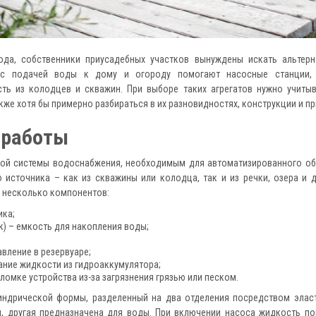
вода, собственники приусадебных участков вынуждены искать альтер
с с подачей воды к дому и огороду помогают насосные станции,
ь из колодцев и скважин. При выборе таких агрегатов нужно учитыв
акже хотя бы примерно разбираться в их разновидностях, конструкции и п
 работы
ой системы водоснабжения, необходимым для автоматизированного об
 источника – как из скважины или колодца, так и из речки, озера и 
я несколько компонентов:
ика;
к) – емкость для накопления воды;
вление в резервуаре;
ние жидкости из гидроаккумулятора;
ломке устройства из-за загрязнения грязью или песком.
индрической формы, разделенный на два отделения посредством элас
м, другая предназначена для воды. При включении насоса жидкость по