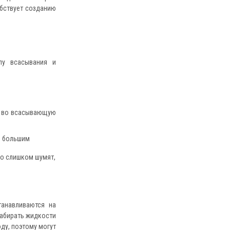
обствует созданию
пу всасывания и
и во всасывающую
и большим
но слишком шумят,
танавливаются на
забирать жидкости
ду, поэтому могут