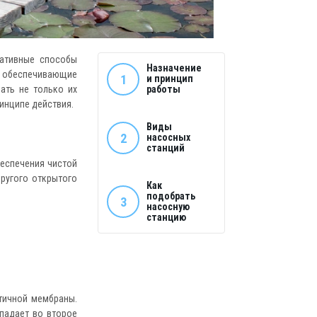
нативные способы
Назначение
 обеспечивающие
1
и принцип
ать не только их
работы
ринципе действия.
Виды
2
насосных
станций
еспечения чистой
другого открытого
Как
подобрать
3
насосную
станцию
тичной мембраны.
падает во второе