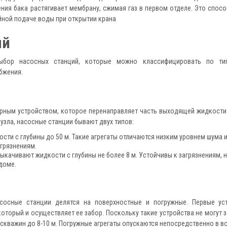
ния бака растягивает мембрану, сжимая газ в первом отделе. Это спос
йной подаче воды при открытии крана
ий
выбор насосных станций, которые можно классифицировать по ти
бжения.
рным устройством, которое перенаправляет часть выходящей жидкост
узла, насосные станции бывают двух типов:
сти с глубины до 50 м. Такие агрегаты отличаются низким уровнем шума 
агрязнениям.
ыкачивают жидкости с глубины не более 8 м. Устойчивы к загрязнениям, 
доме.
сосные станции делятся на поверхностные и погружные. Первые ус
 который и осуществляет ее забор. Поскольку такие устройства не могут 
 скважин до 8-10 м. Погружные агрегаты опускаются непосредственно в во