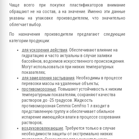
Чаще всего при покупке пластификаторов внимание
обращают не на состав, а на значение. Именно эти данные
указаны на упаковке производителем, что значительно
облегчает выбор.
По назначения производители предлагают следующие
категории продукции:
для ускорения действия
. Обеспечивают влияние на
гидратацию и часто актуальны в случае заливки
бассейнов, водоемов искусственного происхождения.
Могут использоваться при низких температурных
показателях;
для замедления застывания
. Необходимы в процессе
перевозки массы на удаленные объекты;
противоморозные
. Повышают устойчивость к низким
температурным показателям, сохраняют качества
растворов до -25 градусов. Жидкость
противоморозная Cemmix CemFrio 1 л входит в
представленную группу и обеспечивает обильное
испарение имеющейся влаги в процессе созревания
растворов;
воздухововлекающие
. Требуются только в случае
необходимости защиты от экстремально низких