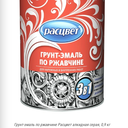
Грунт-эмаль по ржавчине Расцвет алкидная серая, 0,9 кг