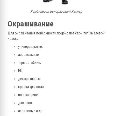
Комбинезон одноразовый Каспер
Окрашивание
Для окрашивания поверхности подбирают свой тип эмалевой
краски:
универсальные;
аэрозольные;
термостойкие;
НЦ;
декоративные;
краска для пола;
по ржавчине;
для ванн;
акриловые и др.