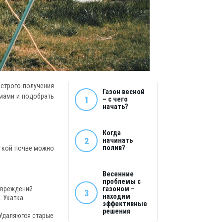
ыстрого получения
Газон весной
емами и подобрать
1
– с чего
начать?
Когда
2
начинать
полив?
ягкой почве можно
Весенние
проблемы с
овреждений.
газоном –
3
находим
. Укатка
эффективные
решения
 Удаляются старые