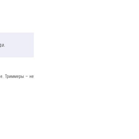
да.
ее. Триммеры – не