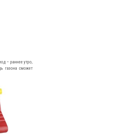
од – раннее утро,
дь газона сможет