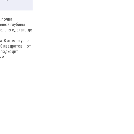
а почва
анной глубины.
тельно сделать до
а. В этом случае
00 квадратов – от
е подходит
ым.