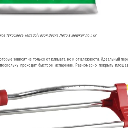
ое тукосмесь TerraSol Газон Весна Лето в мешках по 5 кг
?
оторые зависят не только от климата, но и от влажности. Идеальный пери
 поскольку проходит быстрое испарение. Равномерно покрыть площа