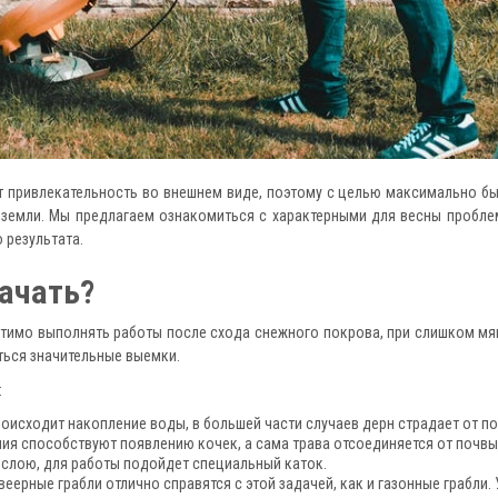
ет привлекательность во внешнем виде, поэтому с целью максимально б
е земли. Мы предлагаем ознакомиться с характерными для весны пробл
 результата.
начать?
устимо выполнять работы после схода снежного покрова, при слишком м
ться значительные выемки.
:
роисходит накопление воды, в большей части случаев дерн страдает от п
ия способствуют появлению кочек, а сама трава отсоединяется от почвы
слою, для работы подойдет специальный каток.
веерные грабли отлично справятся с этой задачей, как и газонные грабли.