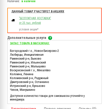
Наличие:
в наличии
ДАННЫЙ ТОВАР УЧАСТВУЕТ В АКЦИЯХ
"БЕСПЛАТНАЯ ДОСТАВКА"
от 25 тыс. рублей
условия акции*
Дополнительные услуги
ЗАПАС ТОВАРА В МАГАЗИНАХ:
Богородский г.о., Новое Бисерово-2
Люберцы, Инициативная
Раменский р-н, Быково
Раменский р-н, Ильинский
Раменский р-н, Малышево
Воскресенский г.о., Михалёво
Коломна, Ленина
Коломенский р-н, Радужный
Дмитровский р-н, Останкино
Истринский р-н, Буньково
Чехов, Манушкино
Доступное количество товара для самовывоза уточняйте у
менеджера.
Характеристики
Полное описание
Отзывы (0)