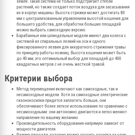
земле. Такая система не только подстригает стебли
растений, но также создает поток воздуха для засасывания
их в корпус машины. Высота стрижки может достигать 80
мм с централизованным управлением высотой кошения для
большего удобства; для обработки больших площадей
можно выбрать самоходную версию.
Барабанные или шпиндельные модели имеют два колеса с
системой из спиральных лезвий на оси и одного
фиксированного лезвия для аккуратного стрижения травы
по принципу работы ножниц. Высота кошения может быть
до 40 мм; это оптимальный выбор для площадей до 400
квадратных метров с не очень жесткой травой.
Критерии выбора
Метод перемещения включают как самоходные, так и
несамоходные модели. Хотя за самоходные электрические
газонокосилки придется заплатить больше, они
обеспечивают более легкое использование по сравнению с
несамоходными: они автономно двигаются и легко меняют
направление по вашему желанию.
Производительность оборудования напрямую зависит от
мощности двигателя.
Размер площади, которую может скосить косилка за один