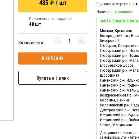
485 ₽ / шт
Единица измерения:
шт
Наличие:
в наличии
Количество на поддоне:
ЗАПАС ТОВАРА В МАГА
48 шт
Москва, Крекшино
Богородский г.о., Нов
Бисерово-2
-
+
Количество
Люберцы, Инициативн
Люберецкий р-н, Чкал
Люберецкий р-н, Томи
В КОРЗИНУ
Люберецкий р-н, Мала
Егорьевское шоссе
Люберецкий р-н, Мала
Шоссейная
Купить в 1 клик
Раменский р-н, Ильин
Раменский р-н, Родни
Раменский р-н, Малы
Воскресенский г.о., М
Коломна, Ленина
Коломенский р-н, Ра
Дмитровский р-н, Ост
Истринский р-н, Бунь
Истринский р-н, Лоба
Чехов, Манушкино
Доступное количество 
самовывоза уточняйте 