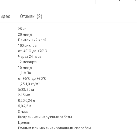
Видео
Отзывы (2)
25 кг
20 минут
Плиточный клей
100 циклов
от -40°С до +70°С
Через 24 часа
12 месяцев
15 минут
1,1 МПа
от +5°С до +30°С
1,25-1,3 кг/м²
5/23/25 кг
2-15 мм
0,20-0,24 л
5,0-7,5 л
3 часа
Внутренние и наружные работы
Цемент
Ручным или механизированным способом