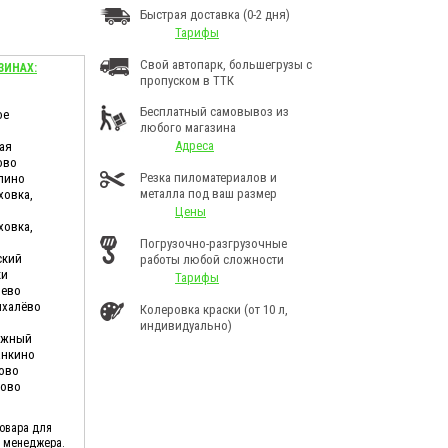
Быстрая доставка (0-2 дня)
Тарифы
Свой автопарк, большегрузы с
ЗИНАХ:
пропуском в ТТК
Бесплатный самовывоз из
ое
любого магазина
Адреса
ая
ово
Резка пиломатериалов и
лино
металла под ваш размер
ховка,
Цены
ховка,
Погрузочно-разгрузочные
ский
работы любой сложности
ки
Тарифы
шево
ихалёво
Колеровка краски (от 10 л,
индивидуально)
дужный
анкино
ково
ново
товара для
у менеджера.