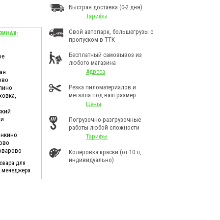
Быстрая доставка (0-2 дня)
Тарифы
Свой автопарк, большегрузы с
ЗИНАХ:
пропуском в ТТК
Бесплатный самовывоз из
ое
любого магазина
Адреса
ая
ово
Резка пиломатериалов и
лино
металла под ваш размер
ховка,
Цены
ский
ки
Погрузочно-разгрузочные
работы любой сложности
анкино
Тарифы
ково
Поварово
Колеровка краски (от 10 л,
индивидуально)
товара для
у менеджера.