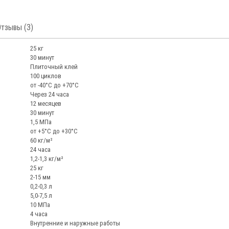
Отзывы (3)
25 кг
30 минут
Плиточный клей
100 циклов
от -40°С до +70°С
Через 24 часа
12 месяцев
30 минут
1,5 МПа
от +5°С до +30°С
60 кг/м²
24 часа
1,2-1,3 кг/м²
25 кг
2-15 мм
0,2-0,3 л
5,0-7,5 л
10 МПа
4 часа
Внутренние и наружные работы