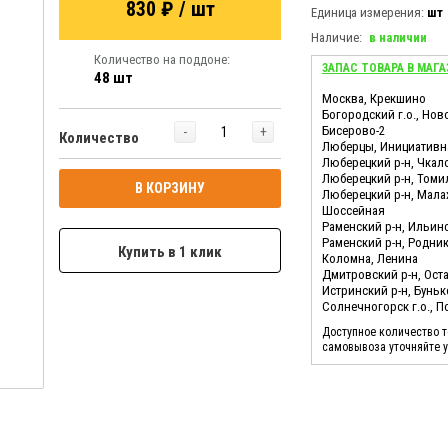
830 ₽ / шт
Единица измерения:
шт
Наличие:
в наличии
Количество на поддоне:
ЗАПАС ТОВАРА В МАГА
48 шт
Москва, Крекшино
Богородский г.о., Нов
Бисерово-2
-
+
Количество
Люберцы, Инициативн
Люберецкий р-н, Чкал
Люберецкий р-н, Томи
В КОРЗИНУ
Люберецкий р-н, Мала
Шоссейная
Раменский р-н, Ильин
Раменский р-н, Родни
Купить в 1 клик
Коломна, Ленина
Дмитровский р-н, Ост
Истринский р-н, Бунь
Солнечногорск г.о., 
Доступное количество 
самовывоза уточняйте 