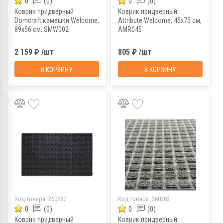
0
(0)
0
(0)
Коврик придверный
Коврик придверный
Domcraft камешки Welcome,
Attribute Welcome, 45x75 см,
89х56 см, SMW002
AMR045
2 159 ₽ /шт
805 ₽ /шт
В КОРЗИНУ
В КОРЗИНУ
Код товара:
260287
Код товара:
260303
0
(0)
0
(0)
Коврик придверный
Коврик придверный