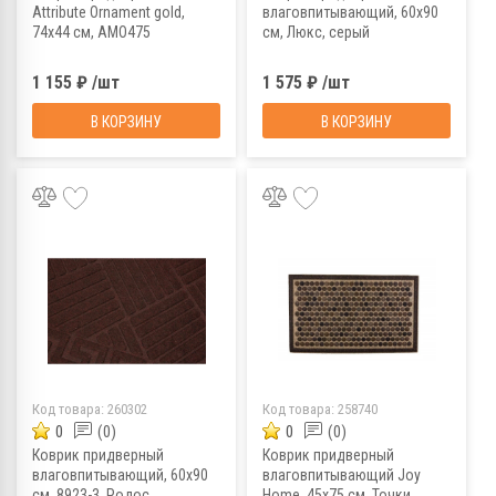
Attribute Ornament gold,
влаговпитывающий, 60х90
74x44 см, AMO475
см, Люкс, серый
1 155 ₽ /шт
1 575 ₽ /шт
В КОРЗИНУ
В КОРЗИНУ
Код товара:
260302
Код товара:
258740
0
(0)
0
(0)
Коврик придверный
Коврик придверный
влаговпитывающий, 60х90
влаговпитывающий Joy
см, 8923-3, Родос
Home, 45x75 см, Точки,