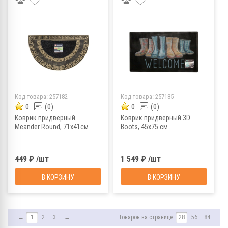
Код товара:
257182
Код товара:
257185
0
(0)
0
(0)
Коврик придверный
Коврик придверный 3D
Meander Round, 71х41см
Boots, 45х75 см
449 ₽ /шт
1 549 ₽ /шт
В КОРЗИНУ
В КОРЗИНУ
←
1
2
3
→
Товаров на странице:
28
56
84