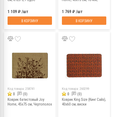
12967
1 109 ₽ /шт
1 769 ₽ /шт
В КОРЗИНУ
В КОРЗИНУ
Код товара:
258741
Код товара:
260299
0
(0)
0
(0)
Коврик батистовый Joy
Коврик King Size (Кинг Сайз),
Home, 45x75 см, Чертополох
40х60 см, виски