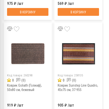
975 ₽ /шт
569 ₽ /шт
В КОРЗИНУ
В КОРЗИНУ
Код товара:
260298
Код товара:
258135
0
(0)
0
(0)
Коврик Goliath (Голиаф),
Коврик Sunstep Line Quadro,
50х80 см, бежевый
45x75 см, 37-955
919 ₽ /шт
905 ₽ /шт