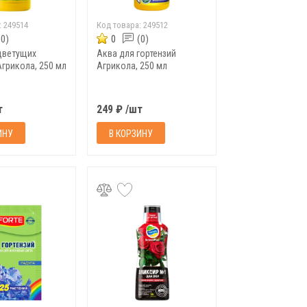
:
249514
Код товара:
249512
(0)
0
(0)
цветущих
Аква для гортензий
Агрикола, 250 мл
Агрикола, 250 мл
т
249 ₽ /шт
ИНУ
В КОРЗИНУ