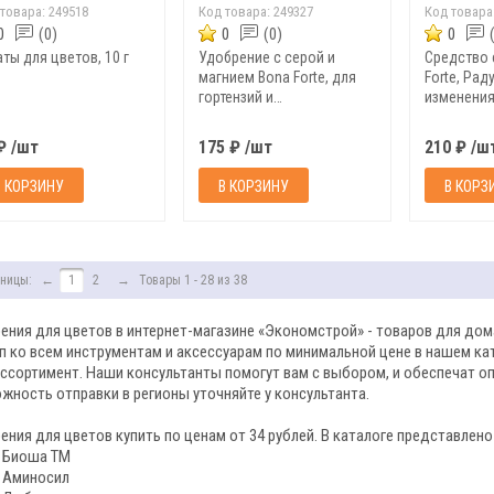
 товара:
249518
Код товара:
249327
Код товара
0
(0)
0
(0)
0
аты для цветов, 10 г
Удобрение с серой и
Средство 
магнием Bona Forte, для
Forte, Рад
гортензий и
изменения
кислотолюбивых
гортензий,
растений, 100 г
₽ /шт
175 ₽ /шт
210 ₽ /ш
В КОРЗИНУ
В КОРЗИНУ
В КОРЗ
ницы:
←
1
2
→
Товары 1 - 28 из 38
ения для цветов в интернет-магазине «Экономстрой» - товаров для дома
п ко всем инструментам и аксессуарам по минимальной цене в нашем кат
ассортимент. Наши консультанты помогут вам с выбором, и обеспечат о
жность отправки в регионы уточняйте у консультанта.
ения для цветов купить по ценам от 34 рублей. В каталоге представлено
Биоша ТМ
Аминосил