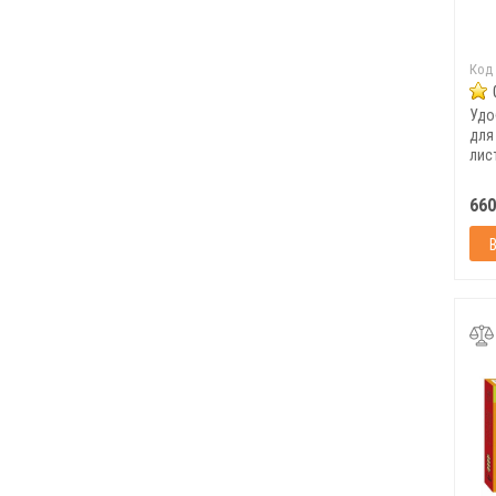
Код
Удо
для
лис
Удо
660