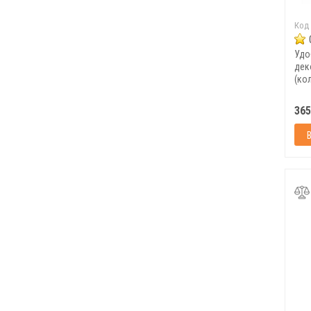
Код
Удо
дек
(ко
365