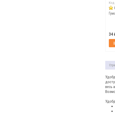
Код
Гум
34 
Стра
Удобр
досту
весь 
Возмо
Удобр