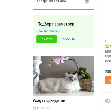
Удобрения для хвои
28
Подбор параметров
Производитель
Код
БИО
горт
род
Био
285
Уход за орхидеями
11.02.2022