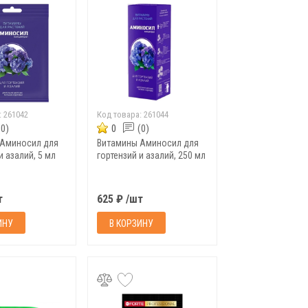
:
261042
Код товара:
261044
(0)
0
(0)
 Аминосил для
Витамины Аминосил для
и азалий, 5 мл
гортензий и азалий, 250 мл
т
625 ₽ /шт
ИНУ
В КОРЗИНУ