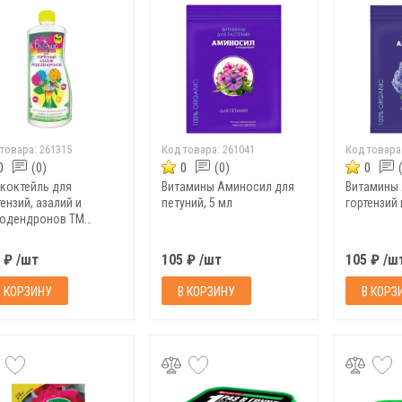
 товара:
261315
Код товара:
261041
Код товара
0
(0)
0
(0)
0
коктейль для
Витамины Аминосил для
Витамины
ензий, азалий и
петуний, 5 мл
гортензий 
одендронов ТМ
ша, 1 л
 ₽ /шт
105 ₽ /шт
105 ₽ /ш
В КОРЗИНУ
В КОРЗИНУ
В КОРЗ