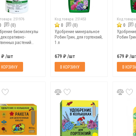
 товара:
251976
Код товара:
251453
Код товара
0
(0)
0
(0)
0
брение биомолекулы
Удобрение минеральное
Удобрени
 декоративно-
Робин Грин, для гортензий,
Робин Грин
твенных растений
1 л
бряй!, 400 мл
 ₽ /шт
679 ₽ /шт
679 ₽ /ш
В КОРЗИНУ
В КОРЗИНУ
В КОРЗ