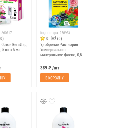
:
260317
Код товара:
258983
(0)
0
(0)
 Ортон ВегаДар,
Удобрение Растворин
 5 шт х 5 мл
Универсальное
минеральное Фаско, 0,5
кг
т
389 ₽ /шт
ИНУ
В КОРЗИНУ