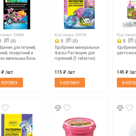
 товара:
260863
Код товара:
260759
Код товара
0
(0)
0
(0)
0
брение для петуний,
Удобрение минеральное
Удобрение
оний, пеларгоний и
Фаско Растворин для
цветочное,
гих ампельных Bona
гортензий (5 таблеток)
e, 100 г
 ₽ /шт
115 ₽ /шт
145 ₽ /ш
В КОРЗИНУ
В КОРЗИНУ
В КОРЗ