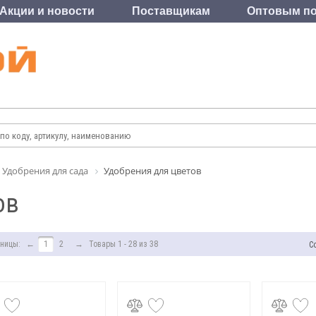
Акции и новости
Поставщикам
Оптовым по
Удобрения для сада
Удобрения для цветов
ов
ницы:
←
1
2
→
Товары 1 - 28 из 38
С