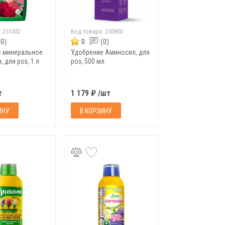
:
251452
Код товара:
250900
(0)
0
(0)
е минеральное
Удобрение Аминосил, для
, для роз, 1 л
роз, 500 мл
т
1 179 ₽ /шт
ИНУ
В КОРЗИНУ