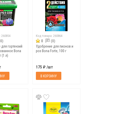
:
260854
Код товара:
260864
(0)
0
(0)
 для гортензий
Удобрение для пионов и
ованное Bona
роз Bona Forte, 100 г
г (1 л)
т
175 ₽ /шт
ИНУ
В КОРЗИНУ