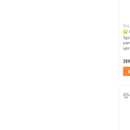
Код
Удо
ули
цве
Фаск
389