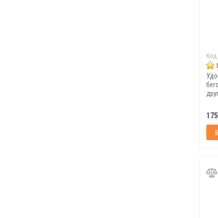
Код
Удо
бег
дру
Fort
175