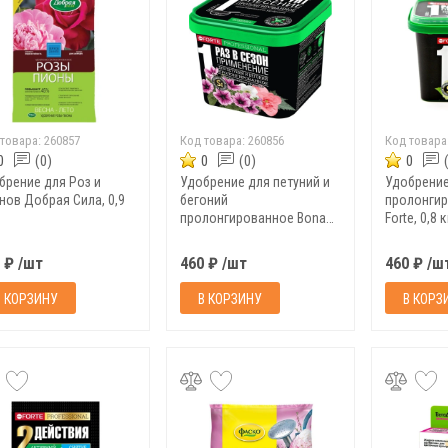
 товара:
260857
Код товара:
260856
Код товара
0
(0)
0
(0)
0
брение для Роз и
Удобрение для петуний и
Удобрение
нов Добрая Сила, 0,9
бегоний
пролонгир
пролонгированное Bona
Forte, 0,8 к
Forte, 0,8 кг (1 л)
 ₽ /шт
460 ₽ /шт
460 ₽ /ш
В КОРЗИНУ
В КОРЗИНУ
В КОРЗ