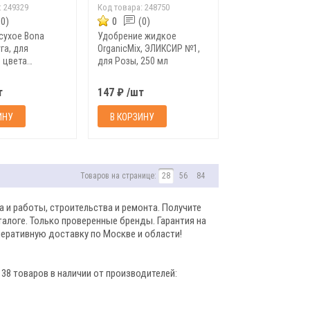
:
249329
Код товара:
248750
(0)
0
(0)
сухое Bona
Удобрение жидкое
уга, для
OrganicMix, ЭЛИКСИР №1,
 цвета
для Розы, 250 мл
 100 г
т
147 ₽ /шт
ИНУ
В КОРЗИНУ
Товаров на странице:
28
56
84
 и работы, строительства и ремонта. Получите
алоге. Только проверенные бренды. Гарантия на
перативную доставку по Москве и области!
 38 товаров в наличии от производителей: