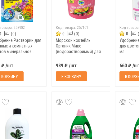
 товара:
258982
Код товара:
257101
Код товара
0
(0)
0
(0)
0
брение Растворин для
Морской коктейль
Удобрени
чных и комнатных
Органик Микс
для цвето
тов минеральное
(водорастворимый) для
мл
о, 0,5 кг
цветов, 600 г
 ₽ /шт
989 ₽ /шт
660 ₽ /ш
В КОРЗИНУ
В КОРЗИНУ
В КОРЗ