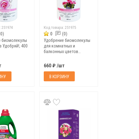
:
251974
Код товара:
251975
(0)
0
(0)
е биомолекулы
Удобрение биомолекулы
в Удобряй!, 400
для комнатных и
балконных цветов
Удобряй!, 400 мл
т
660 ₽ /шт
ИНУ
В КОРЗИНУ