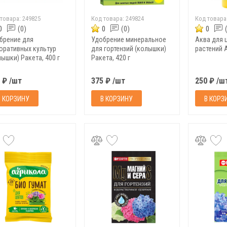
 товара:
249825
Код товара:
249824
Код товара
0
(0)
0
(0)
0
брение для
Удобрение минеральное
Аква для 
оративных культур
для гортензий (колышки)
растений 
лышки) Ракета, 400 г
Ракета, 420 г
 ₽ /шт
375 ₽ /шт
250 ₽ /ш
В КОРЗИНУ
В КОРЗИНУ
В КОРЗ