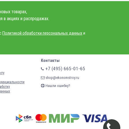
новых товарах,
я в акциях и распродажах.
 с
Политикой обработки персональных данных
и
Контакты
+7 (495) 665-01-65
нту
shop@ekonomstroy.ru
денциальности
Нашли ошибку?
аботку
данных