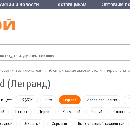
Акции и новости
Поставщикам
Оптовым по
Розетки и выключатели
Электрические выключатели и переключате
d (Легранд)
 ищут:
IEK (ИЭК)
Intro
Legrand
Schneider Electric
ый
Графит
Дерево
Кремовый
Серый
Слоновая
ладной
Открытый
Скрытый
Выключатель 1 клавишный