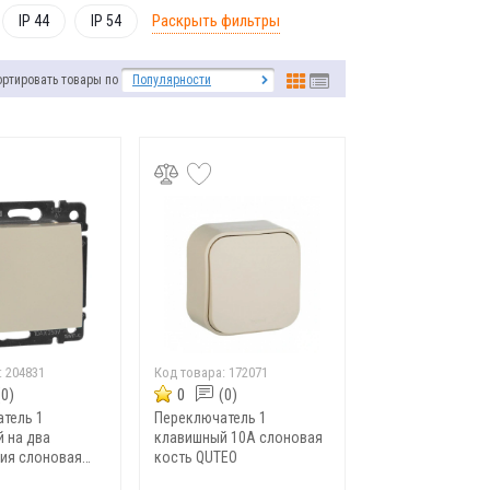
Раскрыть фильтры
IP 44
IP 54
ортировать товары по
Популярности
:
204831
Код товара:
172071
(0)
0
(0)
тель 1
Переключатель 1
 на два
клавишный 10A слоновая
ия слоновая
кость QUTEO
ENA