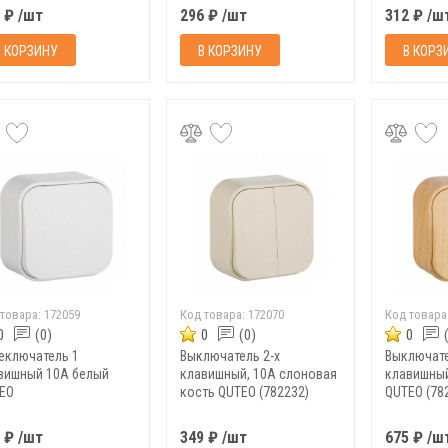
(индивиду
 ₽ /шт
296 ₽ /шт
312 ₽ /ш
упаковка)
В КОРЗИНУ
В КОРЗИНУ
В КОРЗ
 товара:
172059
Код товара:
172070
Код товара
0
(0)
0
(0)
0
еключатель 1
Выключатель 2-х
Выключате
вишный 10A белый
клавишный, 10A слоновая
клавишный
EO
кость QUTEO (782232)
QUTEO (78
 ₽ /шт
349 ₽ /шт
675 ₽ /ш