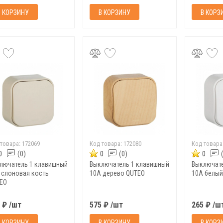
В КОРЗИНУ
В КОРЗИНУ
В КОРЗ
 товара:
172069
Код товара:
172080
Код товара
0
(0)
0
(0)
0
лючатель 1 клавишный
Выключатель 1 клавишный
Выключате
 слоновая кость
10A дерево QUTEO
10A белый
EO
 ₽ /шт
575 ₽ /шт
265 ₽ /ш
В КОРЗИНУ
В КОРЗИНУ
В КОРЗ