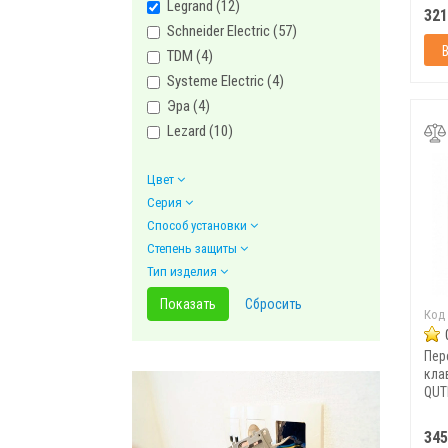
Legrand (
12
)
321
Schneider Electric (
57
)
TDM (
4
)
Systeme Electric (
4
)
Эра (
4
)
Lezard (
10
)
Цвет
Серия
Способ установки
Степень защиты
Тип изделия
Код
Пер
кла
QUT
345