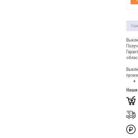
Стра
Выклю
Получ
Гаран
облас
Выклю
произ
Наши