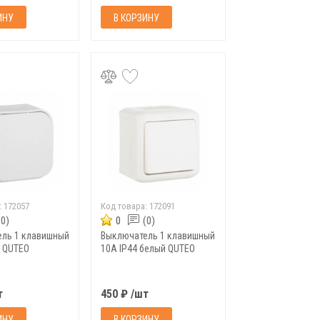
ИНУ
В КОРЗИНУ
:
172057
Код товара:
172091
(0)
0
(0)
ль 1 клавишный
Выключатель 1 клавишный
 QUTEO
10A IP44 белый QUTEO
т
450 ₽ /шт
ИНУ
В КОРЗИНУ