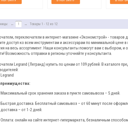
ницы:
←
1
→
Товары 1 - 12 из 12
чатели, переключатели в интернет-магазине «Экономстрой» - товаров д
ите доступ ко всем инструментам и аксессуарам по минимальной цене в
тия на весь ассортимент. Наши консультанты помогут вам с выбором, и 
ти! Возможность отправки в регионы уточняйте у консультанта.
чатели Legrand (Легранд) купить по ценам от 109 рублей. В каталоге пре
водителей:
Legrand
 преимущества:
Максимальный срок хранения заказа в пункте самовывоза – 5 дней.
Быстрая доставка. Бесплатный самовывоз – от 60 минут после оформле
доставка – от 1-2 дней.
Оплата: онлайн на сайте интернет-гипермаркета, безналичным способом