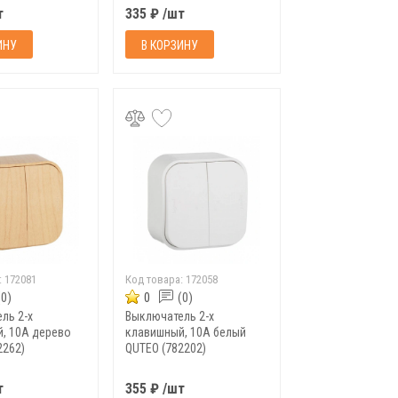
альная
т
335 ₽ /шт
 (695602
...
ИНУ
В КОРЗИНУ
:
172081
Код товара:
172058
(0)
0
(0)
ль 2-х
Выключатель 2-х
, 10A дерево
клавишный, 10A белый
2262)
QUTEO (782202)
т
355 ₽ /шт