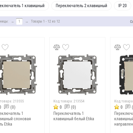
еключатель 1 клавишный
Переключатель 2 клавишный
IP 20
ницы:
←
1
→
Товары 1 - 12 из 12
С
 товара:
213555
Код товара:
213554
Код товара
0
(0)
0
(0)
0
еключатель 1
Переключатель 1
Переключа
вишный слоновая
клавишный белый Etika
клавишный
ь Etika
направлен
кость VAL