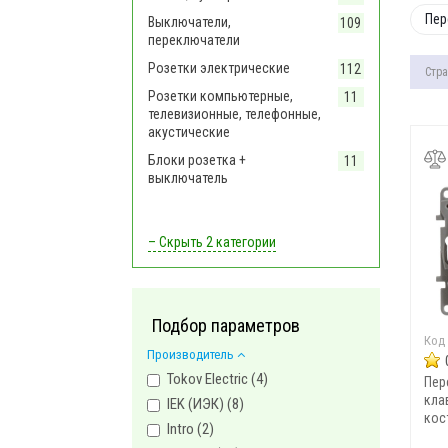
Пер
Выключатели,
109
переключатели
Розетки электрические
112
Стра
Розетки компьютерные,
11
телевизионные, телефонные,
акустические
Блоки розетка +
11
выключатель
– Скрыть
2 категории
Подбор параметров
Код
Производитель
Tokov Electric (
4
)
Пер
кла
IEK (ИЭК) (
8
)
кост
Intro (
2
)