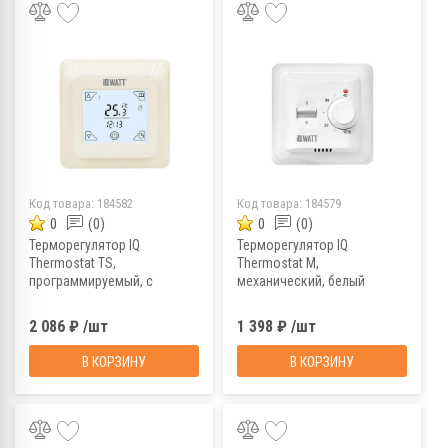
Код товара:
184582
Код товара:
184579
0
(0)
0
(0)
Терморегулятор IQ
Терморегулятор IQ
Thermostat TS,
Thermostat M,
программируемый, с
механический, белый
сенсорным дисплеем,
слоновая кость
2 086 ₽ /шт
1 398 ₽ /шт
В КОРЗИНУ
В КОРЗИНУ