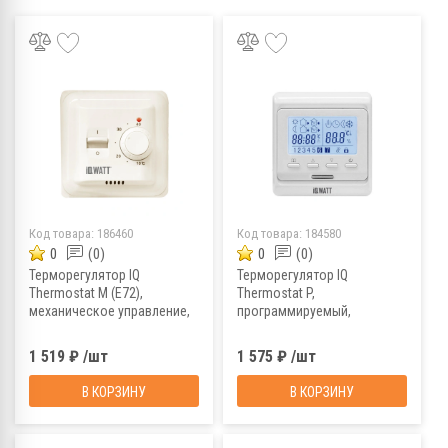
Код товара:
186460
Код товара:
184580
0
(0)
0
(0)
Терморегулятор IQ
Терморегулятор IQ
Thermostat M (E72),
Thermostat P,
механическое управление,
программируемый,
слоновая кость
электронный, слоновая
кость
1 519 ₽ /шт
1 575 ₽ /шт
В КОРЗИНУ
В КОРЗИНУ