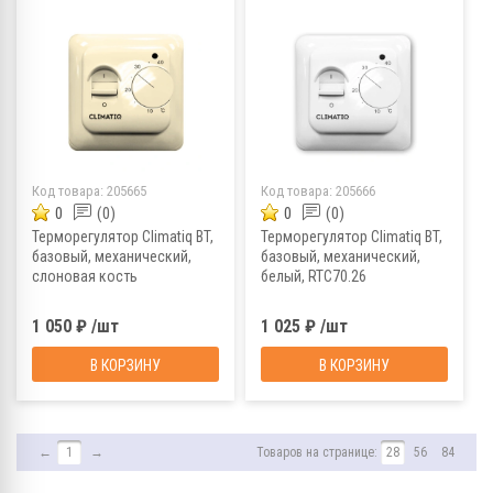
Код товара:
205665
Код товара:
205666
0
(0)
0
(0)
Терморегулятор Climatiq BT,
Терморегулятор Climatiq BT,
базовый, механический,
базовый, механический,
слоновая кость
белый, RTC70.26
1 050 ₽ /шт
1 025 ₽ /шт
В КОРЗИНУ
В КОРЗИНУ
←
1
→
Товаров на странице:
28
56
84